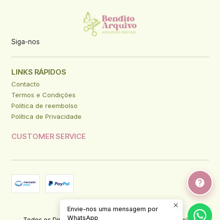
Siga-nos
LINKS RÁPIDOS
Contacto
Termos e Condições
Politica de reembolso
Política de Privacidade
CUSTOMER SERVICE
Envie-nos uma mensagem por
2026 Bendito Arquivo.
WhatsApp
Todos os Direitos Reservados.
Com tecnologia Jumpseller
.