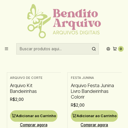
Aproveite 10% de desconto ao comprar acima de R$30,00!
Início
Datas comemorativas
Festa Junina
Festa Junina
0
Filtros
ARQUIVO DE CORTE
FESTA JUNINA
Arquivo Kit
Arquivo Festa Junina
Bandeirinhas
Livro Bandeirinhas
Colorir
R$2,00
R$2,00
Adicionar ao Carrinho
Adicionar ao Carrinho
Comprar agora
Comprar agora