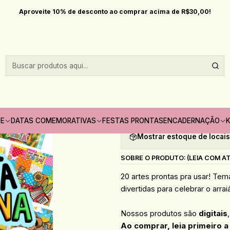
Datas comemorativas
Festa Junina
Arquivo Card Festa Junina - P
Aproveite 10% de desconto ao comprar acima de R$30,00!
|
Arquivo Card F
Quantidade
Adicionar à lista de fav
TE
DATAS COMEMORATIVAS
FESTAS PRONTAS
ENCADERNAÇÃO
K
Mostrar estoque de locai
SOBRE O PRODUTO: (LEIA COM A
20 artes prontas pra usar! Tema
divertidas para celebrar o arrai
Nossos produtos são
digitais
Ao comprar, leia primeiro a