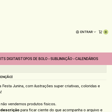
ANDOCA
esta Junina - PANDOCA
ENTRAR
0
Adicionar ao Carrinho
oritos
ITS DIGITAIS
TOPOS DE BOLO
SUBLIMAÇÃO
CALENDÁRIOS
s
TENÇÃO)
 Festa Junina, com ilustrações super criativas, coloridas e
á!
, não vendemos produtos fisicos.
 descrição
para ficar ciente do que acompanha o arquivo e