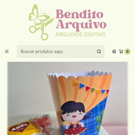
Aproveite 10% de desconto ao comprar acima de R$30,00!
Início
Datas comemorativas
Festa Junina
Arquivo Festa Junina Cachepo - BELLA IDEIA
0