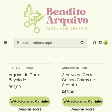
Aproveite 10% de desconto ao comprar acima de R$30,00!
Início
Arquivos de corte
Acetato
Acetato
0
Filtros
FESTAS PRONTAS
ARQUIVO DE CORTE
Arquivo de Corte
Arquivo de Corte
Beyblade
Combo Caixas de
Acetato
R$2,00
R$5,00
Adicionar ao Carrinho
Adicionar ao Carrinho
Comprar agora
Comprar agora