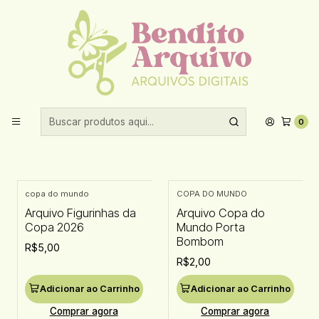
Aproveite 10% de desconto ao comprar acima de R$30,00!
Início
Datas comemorativas
copa do mundo
copa do mundo
0
Filtros
copa do mundo
COPA DO MUNDO
Arquivo Figurinhas da
Arquivo Copa do
Copa 2026
Mundo Porta
Bombom
R$5,00
R$2,00
Adicionar ao Carrinho
Adicionar ao Carrinho
Comprar agora
Comprar agora