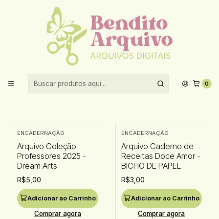
Aproveite 10% de desconto ao comprar acima de R$30,00!
Início
Encadernação
2025
2025
0
Filtros
ENCADERNAÇÃO
ENCADERNAÇÃO
Arquivo Coleção
Arquivo Caderno de
Professores 2025 -
Receitas Doce Amor -
Dream Arts
BICHO DE PAPEL
R$5,00
R$3,00
Adicionar ao Carrinho
Adicionar ao Carrinho
Comprar agora
Comprar agora