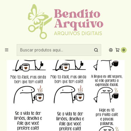
Aproveite 10% de desconto ao comprar acima de R$30,00!
Início
Sublimação
DTF
Arquivo Sublimação DTF UV Flork Café A4
0