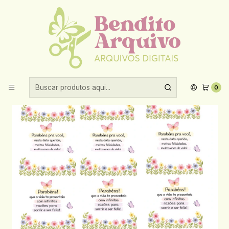
Aproveite 10% de desconto ao comprar acima de R$30,00!
Início
Sublimação
DTF
Arquivo Sublimação DTF UV Aniversário Flores A4
0