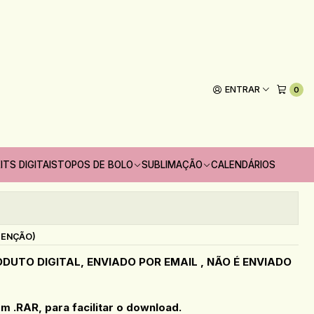
chura 2025 - NILMARA
lanner Trimestral Coleção Flor
ura 2025 - NILMARA
ENTRAR
0
Adicionar ao Carrinho
ITS DIGITAIS
TOPOS DE BOLO
SUBLIMAÇÃO
CALENDÁRIOS
oritos
s
TENÇÃO)
DUTO DIGITAL, ENVIADO POR EMAIL , NÃO É ENVIADO
 .RAR, para facilitar o download.