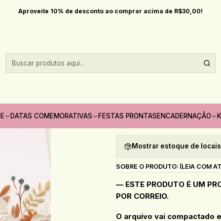
2025
Arquivo Capas Planner Trimestral Coleção Flor de Papel Bro
Aproveite 10% de desconto ao comprar acima de R$30,00!
|
Arquivo Capas P
de Papel Broch
Quantidade
TE
DATAS COMEMORATIVAS
FESTAS PRONTAS
ENCADERNAÇÃO
K
Adicionar à lista de fav
Mostrar estoque de locai
SOBRE O PRODUTO: (LEIA COM A
— ESTE PRODUTO É UM PRO
POR CORREIO.
O arquivo vai compactado em