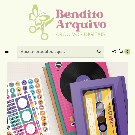
Aproveite 10% de desconto ao comprar acima de R$30,00!
Início
Encadernação
2025
Arquivo Capas Planner Trimestral Coleção Retrô 2.0 2025
Brochura - NILMARA
0