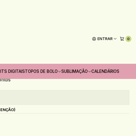
Caixa Explosão
ENTRAR
0
Adicionar ao Carrinho
 unidades
ITS DIGITAIS
TOPOS DE BOLO
SUBLIMAÇÃO
CALENDÁRIOS
oritos
s
TENÇÃO)