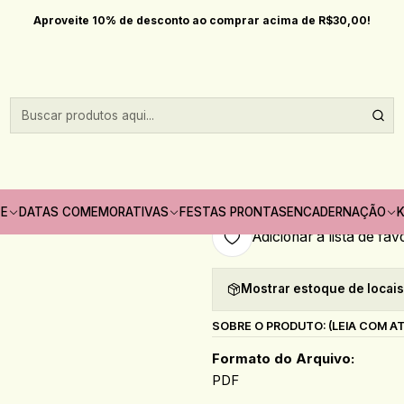
Início
Datas comemorativas
Pascoa
Arquivo Páscoa Caixa Explosão
Aproveite 10% de desconto ao comprar acima de R$30,00!
|
Arquivo Páscoa 
Quantidade
Só pode comprar no máximo 1
TE
DATAS COMEMORATIVAS
FESTAS PRONTAS
ENCADERNAÇÃO
K
Adicionar à lista de fav
Mostrar estoque de locai
SOBRE O PRODUTO: (LEIA COM A
Formato do Arquivo:
PDF