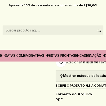
Início
Datas comemorativas
Pascoa
Arquivo Páscoa Card de Páscoa
Aproveite 10% de desconto ao comprar acima de R$30,00!
|
Arquivo Páscoa
Quantidade
Só pode comprar no máximo 1
TE
DATAS COMEMORATIVAS
FESTAS PRONTAS
ENCADERNAÇÃO
K
Adicionar à lista de fav
Mostrar estoque de locai
SOBRE O PRODUTO: (LEIA COM A
Formato do Arquivo:
PDF