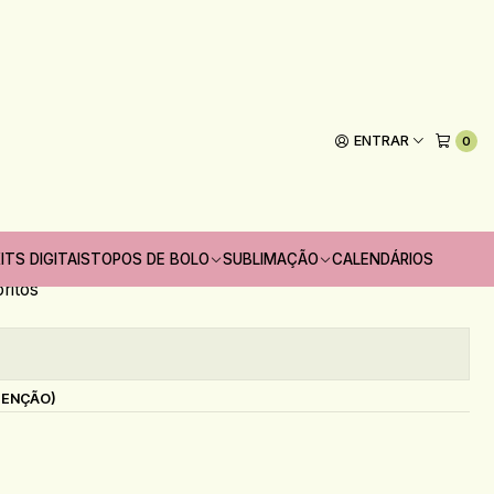
 Card de Páscoa
ENTRAR
0
Adicionar ao Carrinho
 unidades
ITS DIGITAIS
TOPOS DE BOLO
SUBLIMAÇÃO
CALENDÁRIOS
oritos
s
TENÇÃO)