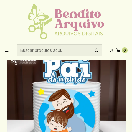
Aproveite 10% de desconto ao comprar acima de R$30,00!
Início
Datas comemorativas
Dia dos pais
Arquivo Dia dos Pais Topo O melhor pai do Mundo
0