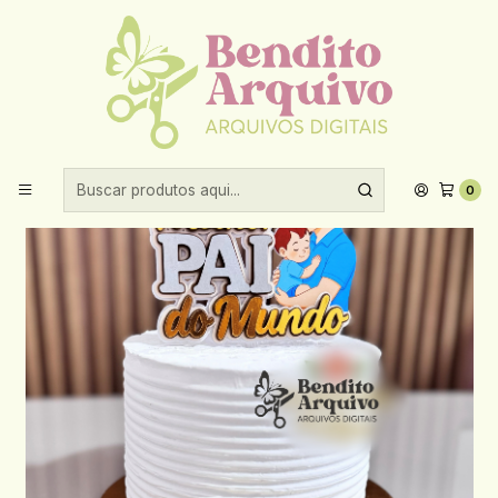
Aproveite 10% de desconto ao comprar acima de R$30,00!
Início
Datas comemorativas
Dia dos pais
Arquivo Dia dos Pais Topo Melhor Pai do Mundo
0