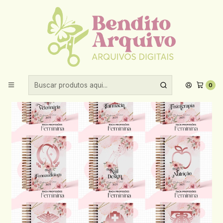
Aproveite 10% de desconto ao comprar acima de R$30,00!
Início
Encadernação
Capas
Arquivo Capas Profissões Rosa Floral - 43 brasões
0