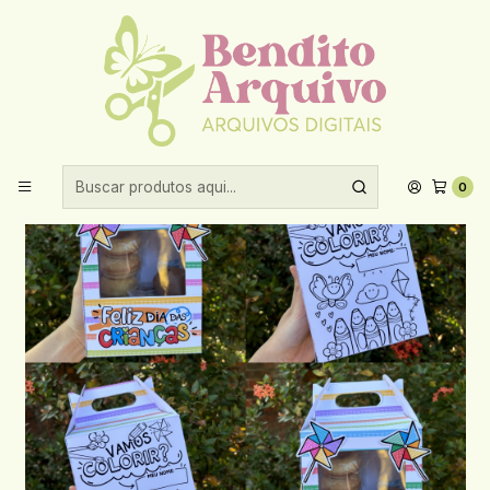
Aproveite 10% de desconto ao comprar acima de R$30,00!
Início
Datas comemorativas
Dia das Crianças
Arquivo de Corte Maletinha Mini Confeiteiro - Dia das crianças
0