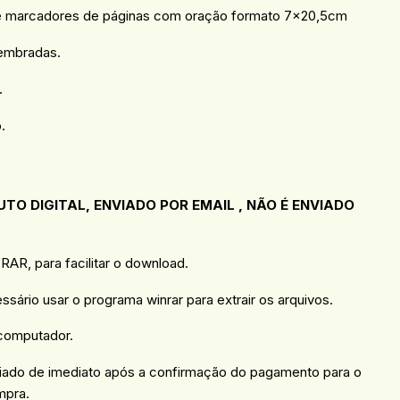
de marcadores de páginas com oração formato 7×20,5cm
embradas.
.
.
TO DIGITAL, ENVIADO POR EMAIL , NÃO É ENVIADO
AR, para facilitar o download.
essário usar o programa winrar para extrair os arquivos.
 computador.
viado de imediato após a confirmação do pagamento para o
mpra.