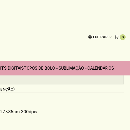
Santa Clara - santa ideia
ENTRAR
0
Adicionar ao Carrinho
oritos
ITS DIGITAIS
TOPOS DE BOLO
SUBLIMAÇÃO
CALENDÁRIOS
s
TENÇÃO)
o 27x35cm 300dpis