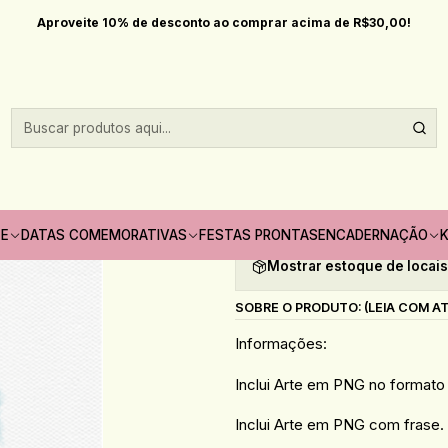
Início
Kits digitais
Mini Kit Digital Santa Clara - santa ideia
Aproveite 10% de desconto ao comprar acima de R$30,00!
|
Mini Kit Digital 
Quantidade
Adicionar à lista de fav
TE
DATAS COMEMORATIVAS
FESTAS PRONTAS
ENCADERNAÇÃO
K
Mostrar estoque de locai
SOBRE O PRODUTO: (LEIA COM A
Informações:
Inclui Arte em PNG no format
Inclui Arte em PNG com frase.