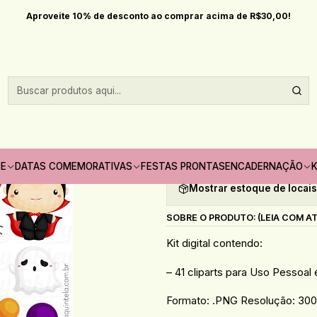
Datas comemorativas
Halloween
Kit Digital Clipart Cute Halloween (
Aproveite 10% de desconto ao comprar acima de R$30,00!
|
Kit Digital Clip
Quantidade
Adicionar à lista de fav
TE
DATAS COMEMORATIVAS
FESTAS PRONTAS
ENCADERNAÇÃO
K
Mostrar estoque de locai
SOBRE O PRODUTO: (LEIA COM A
Kit digital contendo:
– 41 cliparts para Uso Pessoal
Formato: .PNG Resolução: 300