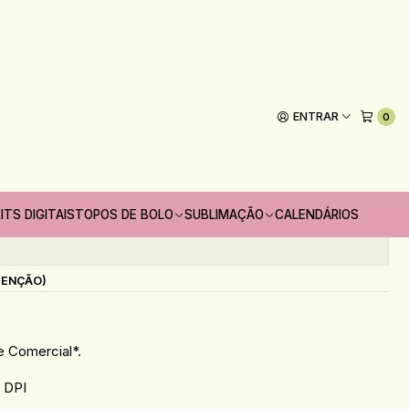
Nilmara)
art Cute Halloween (Nilmara)
ENTRAR
0
Adicionar ao Carrinho
oritos
ITS DIGITAIS
TOPOS DE BOLO
SUBLIMAÇÃO
CALENDÁRIOS
s
TENÇÃO)
 e Comercial*.
 DPI