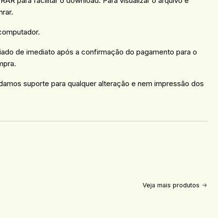
AR para facilitar o download. Para visualizar o arquivo é
rar.
 computador.
viado de imediato após a confirmação do pagamento para o
mpra.
damos suporte para qualquer alteração e nem impressão dos
Veja mais produtos