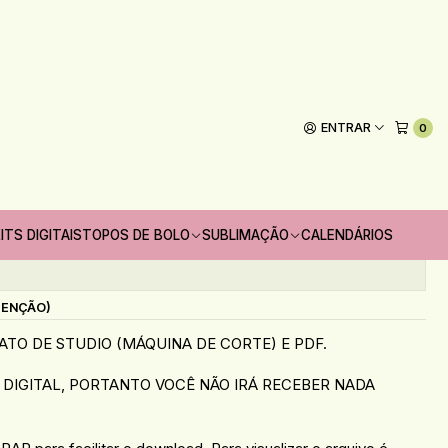
te Chá Revelação
ENTRAR
0
Adicionar ao Carrinho
oritos
ITS DIGITAIS
TOPOS DE BOLO
SUBLIMAÇÃO
CALENDÁRIOS
s
TENÇÃO)
TO DE STUDIO (MÁQUINA DE CORTE) E PDF.
DIGITAL, PORTANTO VOCÊ NÃO IRÁ RECEBER NADA