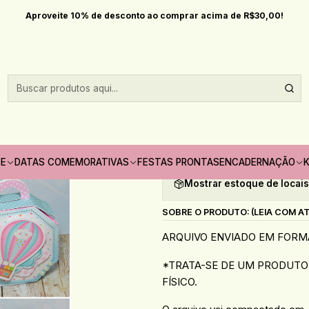
Início
Festas prontas
Arquivos De Corte Chá Revelação
Aproveite 10% de desconto ao comprar acima de R$30,00!
|
Arquivos De Cor
Quantidade
Adicionar à lista de fav
TE
DATAS COMEMORATIVAS
FESTAS PRONTAS
ENCADERNAÇÃO
K
Mostrar estoque de locai
SOBRE O PRODUTO: (LEIA COM A
ARQUIVO ENVIADO EM FORMA
*TRATA-SE DE UM PRODUTO 
FÍSICO.