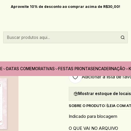
Início
Encadernação
2026
Arquivo Planejadores Mensal e Semanal
Aproveite 10% de desconto ao comprar acima de R$30,00!
|
Arquivo Planeja
Quantidade
Só pode comprar no máximo 1
TE
DATAS COMEMORATIVAS
FESTAS PRONTAS
ENCADERNAÇÃO
K
Adicionar à lista de fav
Mostrar estoque de locai
SOBRE O PRODUTO: (LEIA COM A
Indicado para blocagem
O QUE VAI NO ARQUIVO