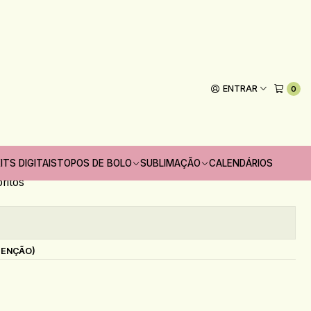
dores Mensal e Semanal
ENTRAR
0
Adicionar ao Carrinho
 unidades
ITS DIGITAIS
TOPOS DE BOLO
SUBLIMAÇÃO
CALENDÁRIOS
oritos
s
TENÇÃO)