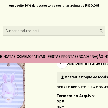
Início
Datas comemorativas
Pascoa
Arquivo Páscoa Tags
Aproveite 10% de desconto ao comprar acima de R$30,00!
|
Arquivo Páscoa
Quantidade
Só pode comprar no máximo 1
TE
DATAS COMEMORATIVAS
FESTAS PRONTAS
ENCADERNAÇÃO
K
Adicionar à lista de fav
Mostrar estoque de locai
SOBRE O PRODUTO: (LEIA COM A
Formato do Arquivo:
PDF
PNG