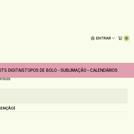
 Tags
ENTRAR
0
Adicionar ao Carrinho
 unidades
ITS DIGITAIS
TOPOS DE BOLO
SUBLIMAÇÃO
CALENDÁRIOS
oritos
s
TENÇÃO)