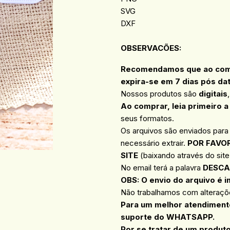
SVG
DXF
OBSERVACÕES
:
Recomendamos que ao compr
expira-se em 7 dias pós da
Nossos produtos são
digitais
Ao comprar, leia primeiro a
seus formatos.
Os arquivos são enviados para
necessário extrair.
POR FAVOR
SITE
(baixando através do site 
No email terá a palavra
DESCA
OBS: O envio do arquivo é i
Não trabalhamos com alteraçõe
Para um melhor atendimento
suporte do WHATSAPP.
Por se tratar de um produt