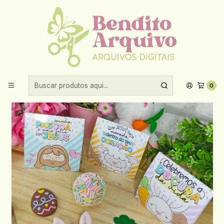
Aproveite 10% de desconto ao comprar acima de R$30,00!
Início
Datas comemorativas
Pascoa
Arquivo Páscoa Porta Bombom
0