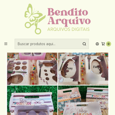
Aproveite 10% de desconto ao comprar acima de R$30,00!
Início
Datas comemorativas
Pascoa
Arquivo Páscoa Maleta Páscoa
0