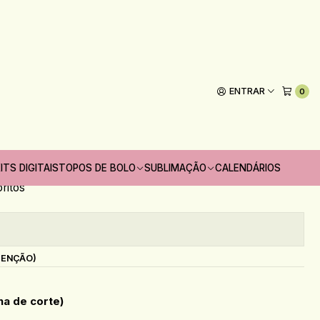
o 500g
Caixa para Ovo Inteiro 500g
ENTRAR
0
Adicionar ao Carrinho
 unidades
ITS DIGITAIS
TOPOS DE BOLO
SUBLIMAÇÃO
CALENDÁRIOS
oritos
s
TENÇÃO)
na de corte)