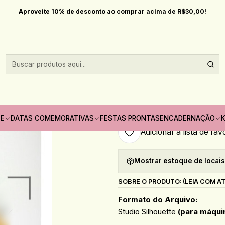
Datas comemorativas
Pascoa
Arquivo Páscoa Caixa para Ovo Inteir
Aproveite 10% de desconto ao comprar acima de R$30,00!
|
Arquivo Páscoa 
Quantidade
Só pode comprar no máximo 1
TE
DATAS COMEMORATIVAS
FESTAS PRONTAS
ENCADERNAÇÃO
K
Adicionar à lista de fav
Mostrar estoque de locai
SOBRE O PRODUTO: (LEIA COM A
Formato do Arquivo:
Studio Silhouette
(para máqui