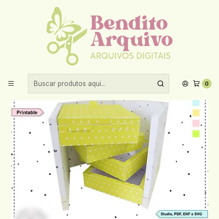
Aproveite 10% de desconto ao comprar acima de R$30,00!
Início
Datas comemorativas
Pascoa
Arquivo Páscoa Caixa Fourband
0