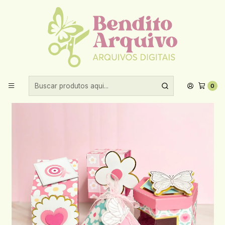
Aproveite 10% de desconto ao comprar acima de R$30,00!
Início
Datas comemorativas
Outubro rosa
Arquivo Outubro Rosa - Caixas Práticas Inteligentes + Video
Aula
0