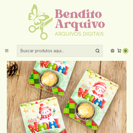
Aproveite 10% de desconto ao comprar acima de R$30,00!
Início
Datas comemorativas
Natal
Arquivo Natal Card Blister - Vê Moraes
0