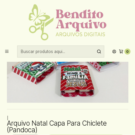
Aproveite 10% de desconto ao comprar acima de R$30,00!
Início
Datas comemorativas
Natal
Arquivo Natal Capa Para Chiclete (Pandoca)
0
|
Arquivo Natal Capa Para Chiclete
(Pandoca)