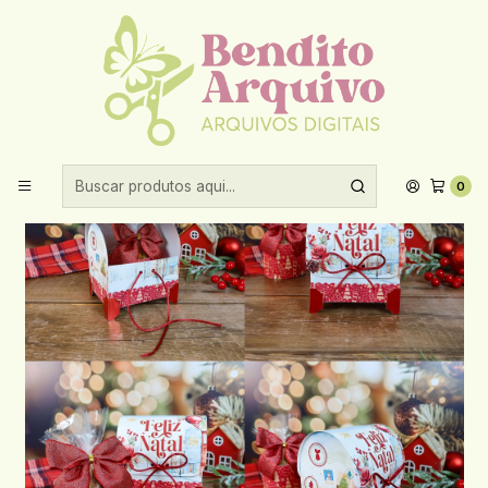
Aproveite 10% de desconto ao comprar acima de R$30,00!
Início
Datas comemorativas
Natal
Arquivo Natal Caixa Correio Panetone (CHUVINHA DE PAPEL)
0