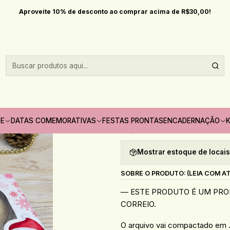
Datas comemorativas
Natal
Arquivo Natal Caixa 4 Doces ou Sabonete
Aproveite 10% de desconto ao comprar acima de R$30,00!
|
Arquivo Natal C
(MADI)
Quantidade
TE
DATAS COMEMORATIVAS
FESTAS PRONTAS
ENCADERNAÇÃO
K
Adicionar à lista de fav
Mostrar estoque de locai
SOBRE O PRODUTO: (LEIA COM A
— ESTE PRODUTO É UM PROD
CORREIO.
O arquivo vai compactado em .R