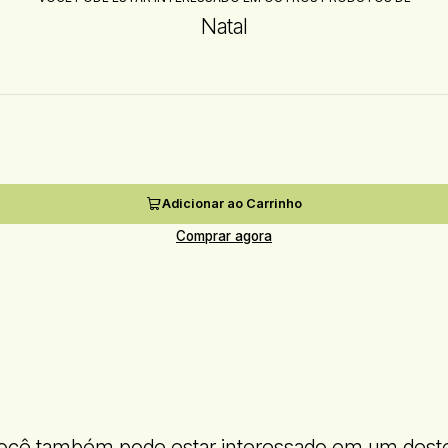
Natal
Adicionar ao Carrinho
Comprar agora
ocê também pode estar interessado em um dest