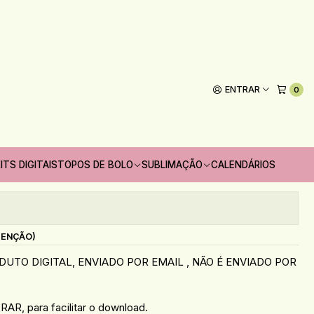
 (MADI)
aixa 4 Doces ou Sabonete
ENTRAR
0
Adicionar ao Carrinho
ITS DIGITAIS
TOPOS DE BOLO
SUBLIMAÇÃO
CALENDÁRIOS
oritos
s
TENÇÃO)
UTO DIGITAL, ENVIADO POR EMAIL , NÃO É ENVIADO POR
AR, para facilitar o download.