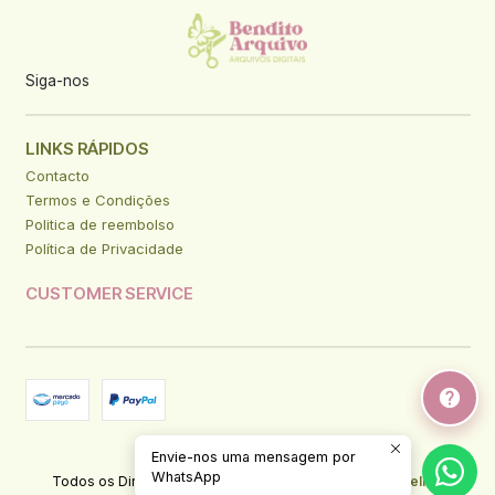
Siga-nos
LINKS RÁPIDOS
Contacto
Termos e Condições
Politica de reembolso
Política de Privacidade
CUSTOMER SERVICE
Envie-nos uma mensagem por
2026 Bendito Arquivo.
WhatsApp
Todos os Direitos Reservados.
Com tecnologia Jumpseller
.