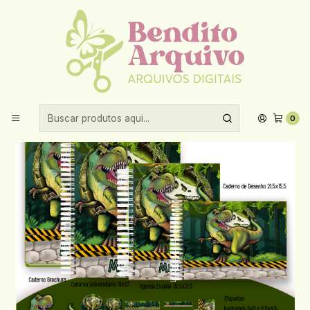
Aproveite 10% de desconto ao comprar acima de R$30,00!
Início
Encadernação
Voltas ás Aulas
Arquivo Kit Escolar 2025 Dinossauro - Pamella Vieira
0