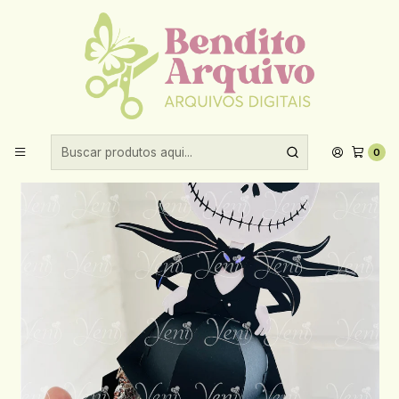
Aproveite 10% de desconto ao comprar acima de R$30,00!
Início
Datas comemorativas
Halloween
Arquivo Halloween Porta Doces
0