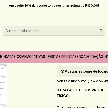
Início
Encadernação
Arquivo Digital Diário de Doramas
Aproveite 10% de desconto ao comprar acima de R$30,00!
|
Arquivo Digital 
5.0
1 Avaliação
Quantidade
TE
DATAS COMEMORATIVAS
FESTAS PRONTAS
ENCADERNAÇÃO
K
Adicionar à lista de fav
Mostrar estoque de locai
SOBRE O PRODUTO: (LEIA COM A
*T
RATA-SE DE UM PRODUT
FÍSICO
.
O arquivo vai compactado em .R