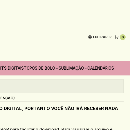
Diário de Doramas
ENTRAR
0
Adicionar ao Carrinho
ITS DIGITAIS
TOPOS DE BOLO
SUBLIMAÇÃO
CALENDÁRIOS
oritos
s
TENÇÃO)
O DIGITAL, PORTANTO VOCÊ NÃO IRÁ RECEBER NADA
AR para facilitar o download. Para visualizar o arquivo é