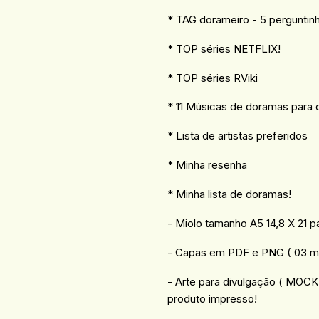
* TAG dorameiro - 5 perguntin
* TOP séries NETFLIX!
* TOP séries RViki
* 11 Músicas de doramas para 
* Lista de artistas preferidos
* Minha resenha
* Minha lista de doramas!
- Miolo tamanho A5 14,8 X 21 p
- Capas em PDF e PNG ( 03 mo
- Arte para divulgação ( MOC
produto impresso!