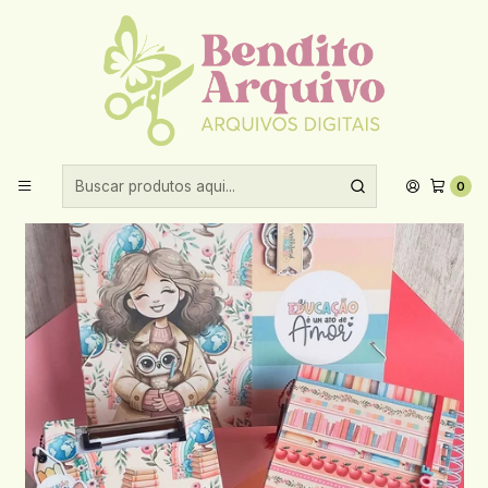
Aproveite 10% de desconto ao comprar acima de R$30,00!
Início
Datas comemorativas
Dia dos professores
Arquivo Dia dos Professores Pack Pastas
0