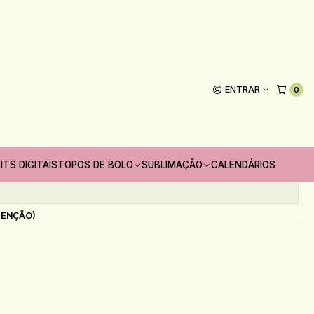
Encadernação 01
 Professores Kit Encadernação 01
ENTRAR
0
Adicionar ao Carrinho
oritos
ITS DIGITAIS
TOPOS DE BOLO
SUBLIMAÇÃO
CALENDÁRIOS
s
TENÇÃO)