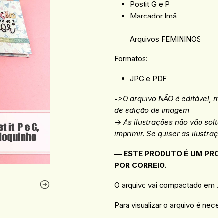
Postit G e P
Marcador Imã
Arquivos FEMININOS
Formatos:
JPG e PDF
-
>O arquivo
NÃO é editável, 
de edição de imagem
-> As ilustrações não vão sol
imprimir. Se quiser as ilustra
— ESTE PRODUTO É UM PRO
POR CORREIO.
O arquivo vai compactado em .R
Para visualizar o arquivo é nec