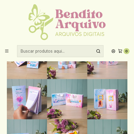
Aproveite 10% de desconto ao comprar acima de R$30,00!
Início
Datas comemorativas
Dia dos professores
Arquivo Dia dos Professores Imprimiveis - AMARANTTO
0