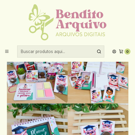
Aproveite 10% de desconto ao comprar acima de R$30,00!
Início
Datas comemorativas
Dia dos professores
Arquivo Dia dos Professores 2024 Feminino - CHUVINHA DE
PAPEL
0