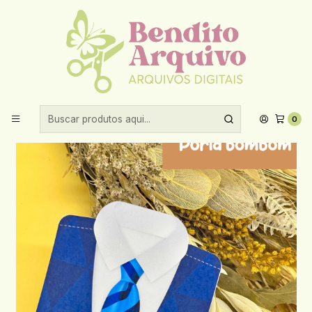
Aproveite 10% de desconto ao comprar acima de R$30,00!
Início
Datas comemorativas
Dia dos pais
Arquivo Dia dos Pais Porta Bombom - JUH MIRTES
0