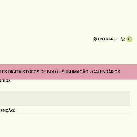
ixa Coração
s Namorados Caixa Coração
ENTRAR
0
Adicionar ao Carrinho
 unidades
ITS DIGITAIS
TOPOS DE BOLO
SUBLIMAÇÃO
CALENDÁRIOS
oritos
s
TENÇÃO)