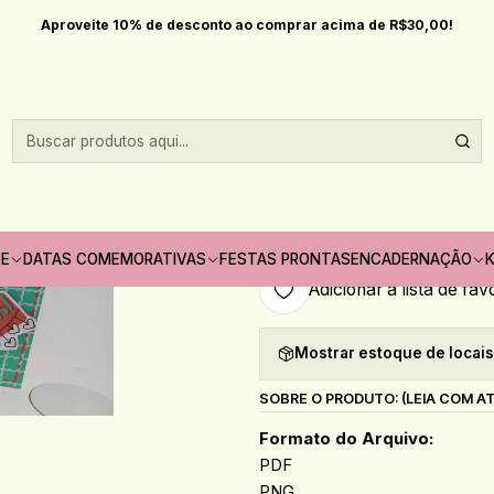
s comemorativas
Dia dos Namorados
Arquivo Dia dos Namorados Ca
Aproveite 10% de desconto ao comprar acima de R$30,00!
|
Arquivo Dia do
Quantidade
Só pode comprar no máximo 1
TE
DATAS COMEMORATIVAS
FESTAS PRONTAS
ENCADERNAÇÃO
K
Adicionar à lista de fav
Mostrar estoque de locai
SOBRE O PRODUTO: (LEIA COM A
Formato do Arquivo:
PDF
PNG