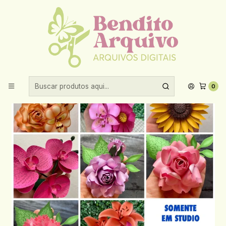
Aproveite 10% de desconto ao comprar acima de R$30,00!
Início
Arquivos de corte
Flores
Arquivo de corte flores realistas combo
0