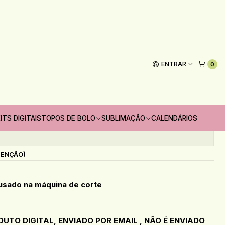
e Fazendinha - CRIAR BV
ENTRAR
0
Adicionar ao Carrinho
oritos
ITS DIGITAIS
TOPOS DE BOLO
SUBLIMAÇÃO
CALENDÁRIOS
s
TENÇÃO)
 usado na máquina de corte
DUTO DIGITAL, ENVIADO POR EMAIL , NÃO É ENVIADO