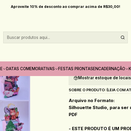
Início
Festas prontas
Arquivo de Corte Fazendinha - CRIAR BV
Aproveite 10% de desconto ao comprar acima de R$30,00!
|
Arquivo de Cort
Quantidade
Adicionar à lista de fav
TE
DATAS COMEMORATIVAS
FESTAS PRONTAS
ENCADERNAÇÃO
K
Mostrar estoque de locai
SOBRE O PRODUTO: (LEIA COM A
Arquivo no Formato:
Silhouette Studio, para ser
PDF
- ESTE PRODUTO É UM PRO