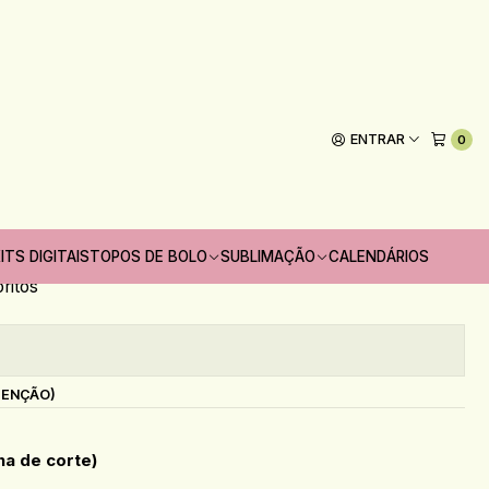
 Cientista
ENTRAR
0
Adicionar ao Carrinho
 unidades
ITS DIGITAIS
TOPOS DE BOLO
SUBLIMAÇÃO
CALENDÁRIOS
oritos
s
TENÇÃO)
na de corte)