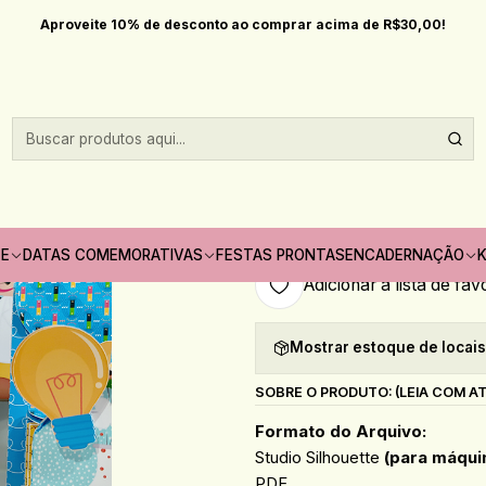
Início
Arquivos de corte
Arquivo de Corte Cientista
Aproveite 10% de desconto ao comprar acima de R$30,00!
|
Arquivo de Corte
Quantidade
Só pode comprar no máximo 1
TE
DATAS COMEMORATIVAS
FESTAS PRONTAS
ENCADERNAÇÃO
K
Adicionar à lista de fav
Mostrar estoque de locai
SOBRE O PRODUTO: (LEIA COM A
Formato do Arquivo:
Studio Silhouette
(para máqui
PDF