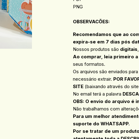
PNG
OBSERVACÕES
:
Recomendamos que ao compr
expira-se em 7 dias pós da
Nossos produtos são
digitais
Ao comprar, leia primeiro a
seus formatos.
Os arquivos são enviados para
necessário extrair.
POR FAVOR
SITE
(baixando através do site 
No email terá a palavra
DESCA
OBS: O envio do arquivo é i
Não trabalhamos com alteraçõe
Para um melhor atendimento
suporte do WHATSAPP.
Por se tratar de um produto
atentamente toda a DESCRI