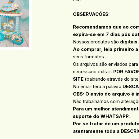
OBSERVACÕES
:
Recomendamos que ao compr
expira-se em 7 dias pós da
Nossos produtos são
digitais
Ao comprar, leia primeiro a
seus formatos.
Os arquivos são enviados para
necessário extrair.
POR FAVOR
SITE
(baixando através do site 
No email terá a palavra
DESCA
OBS: O envio do arquivo é i
Não trabalhamos com alteraçõe
Para um melhor atendimento
suporte do WHATSAPP.
Por se tratar de um produt
atentamente toda a DESCRI