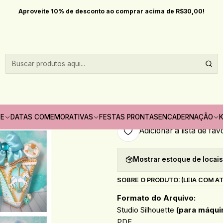
Início
Arquivos de corte
Arquivo de Corte Carrossel
Aproveite 10% de desconto ao comprar acima de R$30,00!
|
Arquivo de Cort
Quantidade
Só pode comprar no máximo 1
TE
DATAS COMEMORATIVAS
FESTAS PRONTAS
ENCADERNAÇÃO
K
Adicionar à lista de fav
Mostrar estoque de locai
SOBRE O PRODUTO: (LEIA COM A
Formato do Arquivo:
Studio Silhouette
(para máqui
PDF