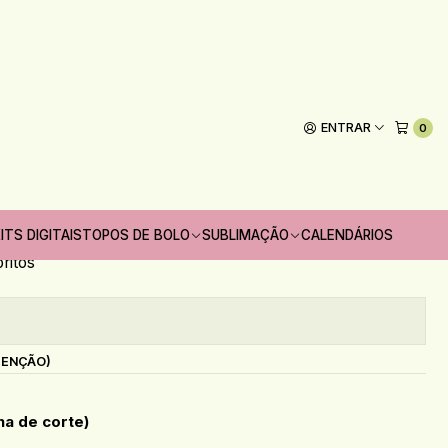
e Carrossel
ENTRAR
0
Adicionar ao Carrinho
 unidades
ITS DIGITAIS
TOPOS DE BOLO
SUBLIMAÇÃO
CALENDÁRIOS
oritos
s
TENÇÃO)
na de corte)