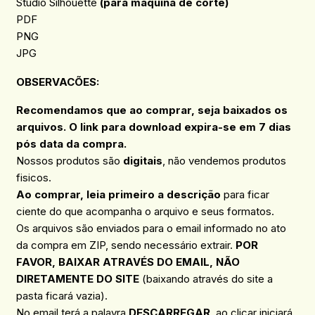
Studio Silhouette
(para máquina de corte)
PDF
PNG
JPG
OBSERVACÕES
:
Recomendamos que ao comprar, seja baixados os
arquivos. O link para download expira-se em 7 dias
pós data da compra.
Nossos produtos são
digitais
, não vendemos produtos
fisicos.
Ao comprar, leia primeiro a descrição
para ficar
ciente do que acompanha o arquivo e seus formatos.
Os arquivos são enviados para o email informado no ato
da compra em ZIP, sendo necessário extrair.
POR
FAVOR, BAIXAR ATRAVÉS DO EMAIL, NÃO
DIRETAMENTE DO SITE
(baixando através do site a
pasta ficará vazia).
No email terá a palavra
DESCARREGAR
, ao clicar iniciará