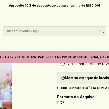
Início
Arquivos de corte
Arquivo de Corte Boneca
Aproveite 10% de desconto ao comprar acima de R$30,00!
|
Arquivo de Cort
Quantidade
Só pode comprar no máximo 1
TE
DATAS COMEMORATIVAS
FESTAS PRONTAS
ENCADERNAÇÃO
K
Adicionar à lista de fav
Mostrar estoque de locai
SOBRE O PRODUTO: (LEIA COM A
Formato do Arquivo:
PDF