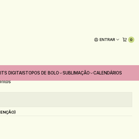
e Boneca
ENTRAR
0
Adicionar ao Carrinho
 unidades
ITS DIGITAIS
TOPOS DE BOLO
SUBLIMAÇÃO
CALENDÁRIOS
oritos
s
TENÇÃO)