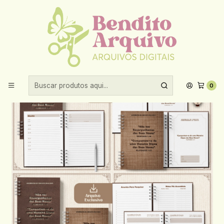
Aproveite 10% de desconto ao comprar acima de R$30,00!
Início
Encadernação
2025
Arquivo Caderno Assembleias Circuito 2024 e 2025 SEM TEMA
MASCULINO
0